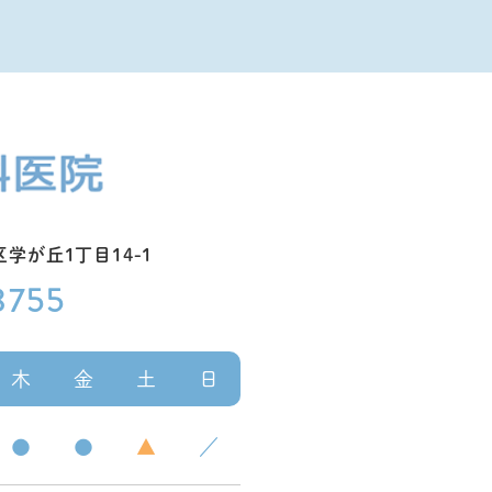
学が丘1丁目14-1
8755
木
金
土
日
●
●
▲
／