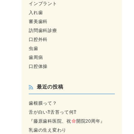
インプラント
入れ歯
審美歯科
訪問歯科診療
口腔外科
虫歯
歯周病
口腔体操
最近の投稿
歯根膜って？
舌が白い⁈舌苔って何⁇
『藤原歯科医院、祝
開院20周年』
乳歯の生え変わり