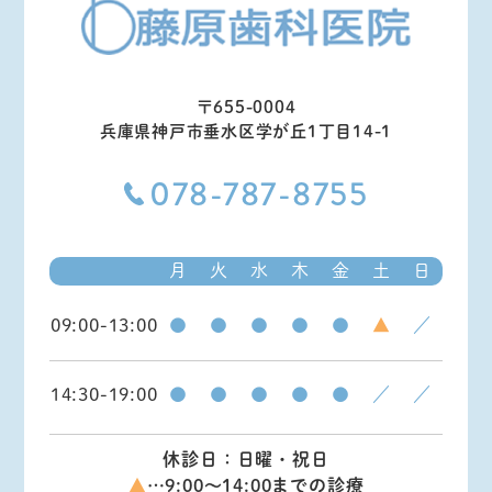
〒655-0004
兵庫県神戸市垂水区学が丘1丁目14-1
078-787-8755
月
火
水
木
金
土
日
09:00-13:00
●
●
●
●
●
▲
／
14:30-19:00
●
●
●
●
●
／
／
休診日：日曜・祝日
▲
…9:00～14:00までの診療